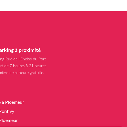
arking à proximité
ing Rue de l’Enclos du Port
rt de 7 heures à 21 heures
mière demi heure gratuite.
e à Ploemeur
 Pontivy
à Ploemeur