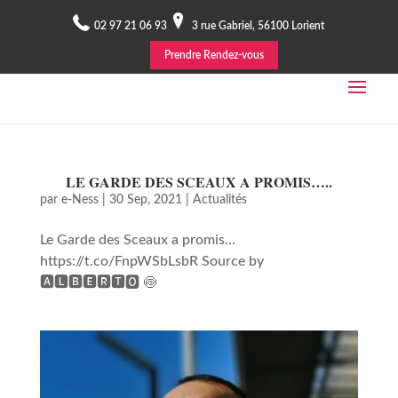
02 97 21 06 93
3 rue Gabriel, 56100 Lorient
Prendre Rendez-vous
LE GARDE DES SCEAUX A PROMIS…..
par
e-Ness
|
30 Sep, 2021
|
Actualités
Le Garde des Sceaux a promis…
https://t.co/FnpWSbLsbR Source by
🅰🅻🅱🅴🆁🆃🅾 🍥