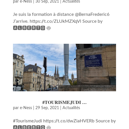
par
e-Ness
|
30 Sep, 2021
|
Actualités
Je suis la formation à distance @BernaFrederic6
J’arrive. https://t.co/ZLUkMZXqVl Source by
🅰🅻🅱🅴🆁🆃🅾 🍥
#TOURISMEJUDI …
par
e-Ness
|
29 Sep, 2021
|
Actualités
#TourismeJudi https://t.co/dwZiaHVERb Source by
🅰🅻🅱🅴🆁🆃🅾 🍥