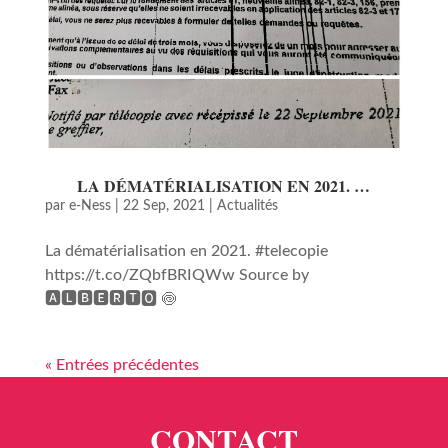
LA DÉMATÉRIALISATION EN 2021. …
par
e-Ness
|
22 Sep, 2021
|
Actualités
La dématérialisation en 2021. #telecopie
https://t.co/ZQbfBRIQWw Source by
🅰🅻🅱🅴🆁🆃🅾 🍥
« Entrées précédentes