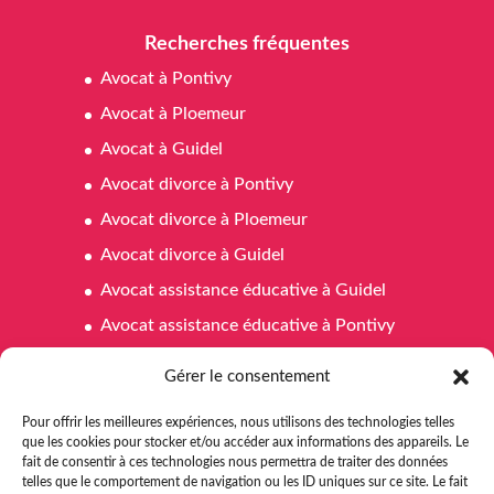
Recherches fréquentes
Avocat à Pontivy
Avocat à Ploemeur
Avocat à Guidel
Avocat divorce à Pontivy
Avocat divorce à Ploemeur
Avocat divorce à Guidel
Avocat assistance éducative à Guidel
Avocat assistance éducative à Pontivy
Avocat assistance éducative à Ploemeur
Gérer le consentement
Avocat affaires familiales à Pontivy
Pour offrir les meilleures expériences, nous utilisons des technologies telles
Avocat affaires familiales à Ploemeur
que les cookies pour stocker et/ou accéder aux informations des appareils. Le
fait de consentir à ces technologies nous permettra de traiter des données
Avocat affaires familiales à Guidel
telles que le comportement de navigation ou les ID uniques sur ce site. Le fait