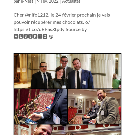
par
e-Ness
|
9 Fév, 2022
|
Actualités
Cher @nifo1212, le 24 février prochain je vais
pouvoir récupérér mes chocolats. o/
https://t.co/uRPasXtpdy Source by
🅰🅻🅱🅴🆁🆃🅾 🍥