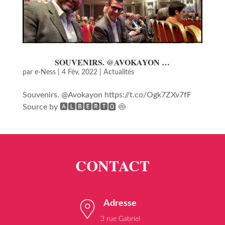
SOUVENIRS. @AVOKAYON …
par
e-Ness
|
4 Fév, 2022
|
Actualités
Souvenirs. @Avokayon https://t.co/Ogk7ZXv7fF
Source by 🅰🅻🅱🅴🆁🆃🅾 🍥
Adresse
3 rue Gabriel