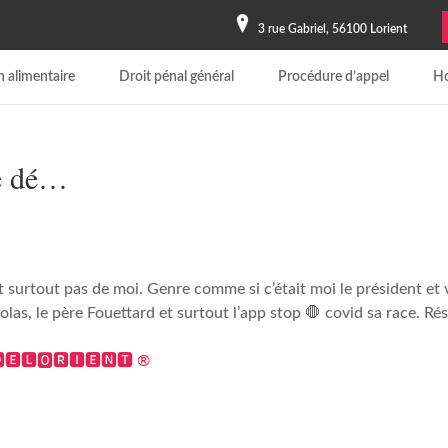
3 rue Gabriel, 56100 Lorient
 alimentaire
Droit pénal général
Procédure d’appel
Ho
te dé…
t surtout pas de moi. Genre comme si c’était moi le président et 
las, le père Fouettard et surtout l’app stop 🛑 covid sa race. Ré
🅴🅻🅾🆁🅸🅴🅽🆃 ®