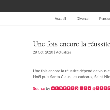
Accueil
Divorce
Pension
Une fois encore la réussi
28 Oct, 2020
|
Actualités
Une fois encore la réussite dépend de vous e
Noël puis Santa Claus, les cadeaux, Saint Nico
Source
by
🅰🅻🅱🅴🆁🆃🅾 🅻🅴🆇 @🅱🅰🆃