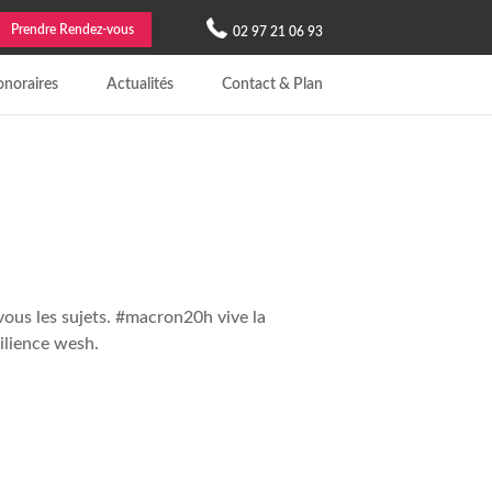
Prendre Rendez-vous
02 97 21 06 93
noraires
Actualités
Contact & Plan
vous les sujets. #macron20h vive la
silience wesh.