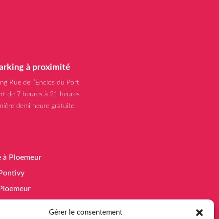
arking à proximité
ing Rue de l’Enclos du Port
rt de 7 heures à 21 heures
mière demi heure gratuite.
e à Ploemeur
 Pontivy
à Ploemeur
 Guidel
Gérer le consentement