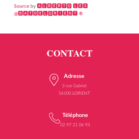
Source
by
🅰🅻🅱🅴🆁🆃🅾 🅻🅴🆇
@🅱🅰🆃🅳🅴🅻🅾🆁🅸🅴🅽🆃 ®
Adresse
3 rue Gabriel
56100 LORIENT
Téléphone
02 97 21 06 93