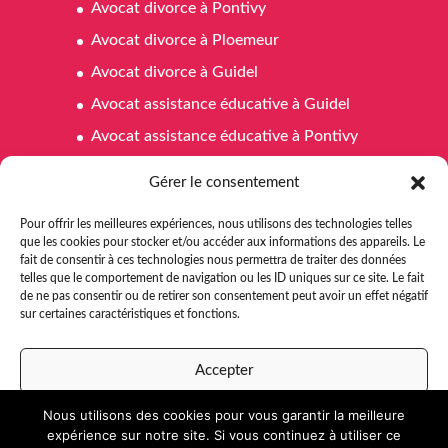
Avocat divorce à Pontivy
Avocat divorce à Ploemeur
Avocat divorce à Guidel
Avocat assistance éducative à Guidel
Avocat assistance éducative à Pontivy
Avocat assistance éducative à Ploemeur
Gérer le consentement
Avocat affaires familiales à Pontivy
Pour offrir les meilleures expériences, nous utilisons des technologies telles
Avocat affaires familiales à Ploemeur
que les cookies pour stocker et/ou accéder aux informations des appareils. Le
fait de consentir à ces technologies nous permettra de traiter des données
Avocat affaires familiales à Guidel
telles que le comportement de navigation ou les ID uniques sur ce site. Le fait
Avocat aide juridictionnelle Pontivy
de ne pas consentir ou de retirer son consentement peut avoir un effet négatif
sur certaines caractéristiques et fonctions.
Avocat aide juridictionnelle à Ploemeur
Avocat aide juridictionnelle à Guidel
Accepter
Nous utilisons des cookies pour vous garantir la meilleure
Refuser
expérience sur notre site. Si vous continuez à utiliser ce