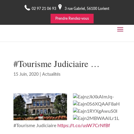
02 97 21 06 93
3 rue Gabriel, 56100 Lorient
Prendre Rendez-vous
#Tourisme Judiciaire …
15 Juin, 2020
|
Actualités
#Tourisme Judiciaire
https://t.co/usW7CrNfBf