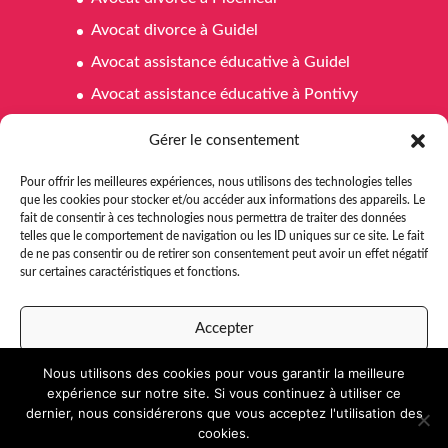
Avocat divorce à Guidel
Avocat assistance éducative à Guidel
Avocat assistance éducative à Pontivy
Avocat assistance éducative à Ploemeur
Gérer le consentement
Avocat affaires familiales à Pontivy
Pour offrir les meilleures expériences, nous utilisons des technologies telles
Avocat affaires familiales à Ploemeur
que les cookies pour stocker et/ou accéder aux informations des appareils. Le
fait de consentir à ces technologies nous permettra de traiter des données
Avocat affaires familiales à Guidel
telles que le comportement de navigation ou les ID uniques sur ce site. Le fait
Avocat aide juridictionnelle Pontivy
de ne pas consentir ou de retirer son consentement peut avoir un effet négatif
sur certaines caractéristiques et fonctions.
Avocat aide juridictionnelle à Ploemeur
Avocat aide juridictionnelle à Guidel
Accepter
Nous utilisons des cookies pour vous garantir la meilleure
Refuser
expérience sur notre site. Si vous continuez à utiliser ce
dernier, nous considérerons que vous acceptez l'utilisation des
Voir les préférences
cookies.
Développé par
e-Ness
,
création de site internet
et