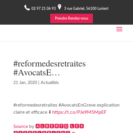
02 97 21 06 93
3 rue Gabriel, 56100 Lorient
Prendre Rendez-vous
#reformedesretraites
#AvocatsE…
21 Jan, 2020
|
Actualités
#reformedesretraites #AvocatsEnGreve explication
claire et efficace ⬇️
https://t.co/PJe9M5MpEF
Source
by
🅰🅻🅱🅴🆁🆃🅾 🅻🅴🆇