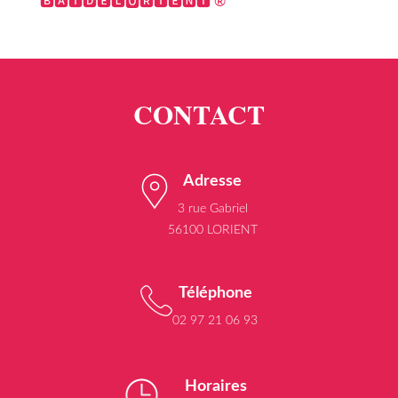
🅱🅰🆃🅳🅴🅻🅾🆁🅸🅴🅽🆃 ®
Adresse
3 rue Gabriel
56100 LORIENT
Téléphone
02 97 21 06 93
Horaires