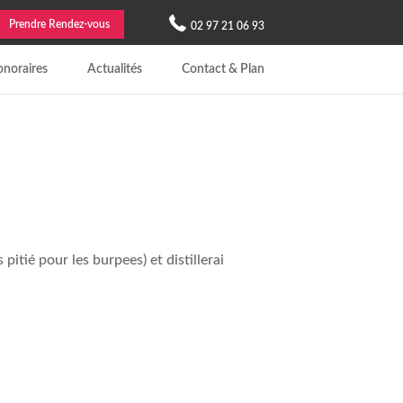
Prendre Rendez-vous
02 97 21 06 93
noraires
Actualités
Contact & Plan
itié pour les burpees) et distillerai