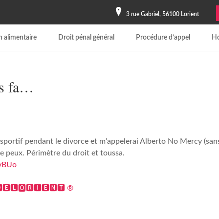
3 rue Gabriel, 56100 Lorient
 alimentaire
Droit pénal général
Procédure d’appel
Ho
is fa…
sportif pendant le divorce et m’appelerai Alberto No Mercy (sans p
e peux. Périmètre du droit et toussa.
6yBUo
🅴🅻🅾🆁🅸🅴🅽🆃 ®