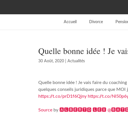
Accueil
Divorce
Pension
Quelle bonne idée ! Je va
30 Août, 2020
|
Actualités
Quelle bonne idée ! Je vais faire du coaching 
quelques conseils juridiques parce que MOI j
https://t.co/prD1f6Qjny
https://t.co/Nl50p
Source
by
🅰🅻🅱🅴🆁🆃🅾 🅻🅴🆇 @🅱🅰🆃