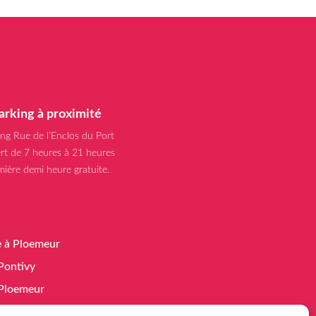
arking à proximité
ing Rue de l’Enclos du Port
rt de 7 heures à 21 heures
mière demi heure gratuite.
e à Ploemeur
 Pontivy
à Ploemeur
 Guidel