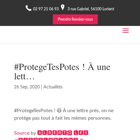
02 97 21 06 93
3 rue Gabriel, 56100 Lorient
Prendre Rendez-vous
#ProtegeTesPotes ! À une
lett…
26 Sep, 2020
|
Actualités
#ProtegeTesPotes ! 😷 À une lettre près, on ne
protège pas tout à fait les mêmes personnes.
Source
by
🅰🅻🅱🅴🆁🆃🅾 🅻🅴🆇