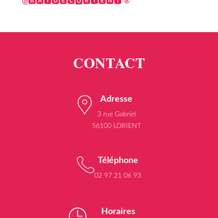
@🅱🅰🆃🅳🅴🅻🅾🆁🅸🅴🅽🆃 ®
Adresse
3 rue Gabriel
56100 LORIENT
Téléphone
02 97 21 06 93
Horaires