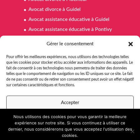
Avocat divorce à Guidel
Avocat assistance éducative à Guidel
Avocat assistance éducative à Pontivy
Avocat assistance éducative à Ploemeur
Gérer le consentement
Avocat affaires familiales à Pontivy
Pour offrir les meilleures expériences, nous utilisons des technologies telles
Avocat affaires familiales à Ploemeur
que les cookies pour stocker et/ou accéder aux informations des appareils. Le
fait de consentir à ces technologies nous permettra de traiter des données
Avocat affaires familiales à Guidel
telles que le comportement de navigation ou les ID uniques sur ce site. Le fait
Avocat aide juridictionnelle Pontivy
de ne pas consentir ou de retirer son consentement peut avoir un effet négatif
sur certaines caractéristiques et fonctions.
Avocat aide juridictionnelle à Ploemeur
Avocat aide juridictionnelle à Guidel
Accepter
Nous utilisons des cookies pour vous garantir la meilleure
Refuser
expérience sur notre site. Si vous continuez à utiliser ce
dernier, nous considérerons que vous acceptez l'utilisation des
Voir les préférences
cookies.
Développé par
e-Ness
,
création de site internet
et