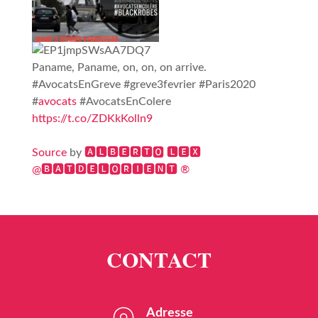
Paname, Paname, on, on, on arrive.
#AvocatsEnGreve #greve3fevrier #Paris2020
#
avocats
#AvocatsEnColere
https://t.co/ZDKkKolln9
Source
by
🅰🅻🅱🅴🆁🆃🅾 🅻🅴🆇
@🅱🅰🆃🅳🅴🅻🅾🆁🅸🅴🅽🆃 ®
Adresse