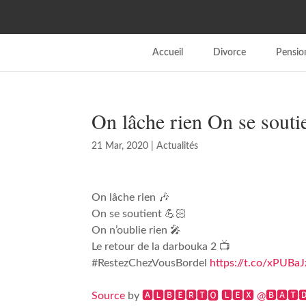
Accueil
Divorce
Pension
On lâche rien On se sout
21 Mar, 2020
|
Actualités
On lâche rien 🎶
On se soutient 💪🏻
On n’oublie rien 🎤
Le retour de la darbouka 2 📺
#RestezChezVousBordel
https://t.co/xPUBa
Source
by
🅰🅻🅱🅴🆁🆃🅾 🅻🅴🆇 @🅱🅰🆃