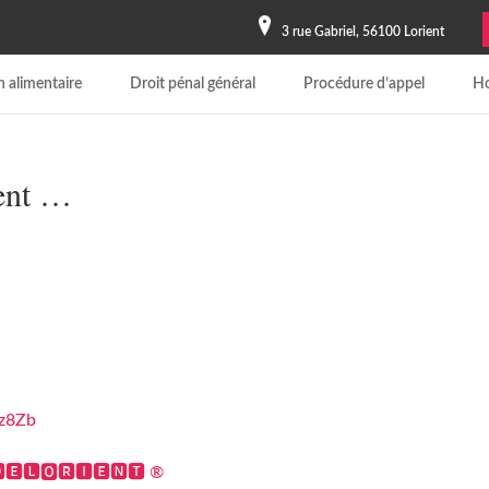
3 rue Gabriel, 56100 Lorient
 alimentaire
Droit pénal général
Procédure d’appel
Ho
ient …
Jz8Zb
🅴🅻🅾🆁🅸🅴🅽🆃 ®