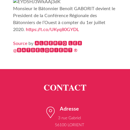
Monsieur le Bâtonnier Benoît GABORIT devient le
President de la Conférence Régionale des
Bâtonniers de l’Ouest à compter du 1er juillet
2020.
https://t.co/UKyq80GYDL
Source
by
🅰🅻🅱🅴🆁🆃🅾 🅻🅴🆇
@🅱🅰🆃🅳🅴🅻🅾🆁🅸🅴🅽🆃 ®
Adresse
3 rue Gabriel
56100 LORIENT