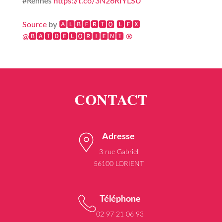
#Rennes
https://t.co/3N26RIYLSU
Source
by
🅰🅻🅱🅴🆁🆃🅾 🅻🅴🆇
@🅱🅰🆃🅳🅴🅻🅾🆁🅸🅴🅽🆃 ®
Adresse
3 rue Gabriel
56100 LORIENT
Téléphone
02 97 21 06 93