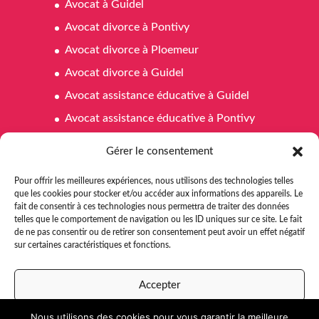
Avocat à Guidel
Avocat divorce à Pontivy
Avocat divorce à Ploemeur
Avocat divorce à Guidel
Avocat assistance éducative à Guidel
Avocat assistance éducative à Pontivy
Avocat assistance éducative à Ploemeur
Gérer le consentement
Avocat affaires familiales à Pontivy
Pour offrir les meilleures expériences, nous utilisons des technologies telles
Avocat affaires familiales à Ploemeur
que les cookies pour stocker et/ou accéder aux informations des appareils. Le
fait de consentir à ces technologies nous permettra de traiter des données
Avocat affaires familiales à Guidel
telles que le comportement de navigation ou les ID uniques sur ce site. Le fait
Avocat aide juridictionnelle Pontivy
de ne pas consentir ou de retirer son consentement peut avoir un effet négatif
sur certaines caractéristiques et fonctions.
Avocat aide juridictionnelle à Ploemeur
Avocat aide juridictionnelle à Guidel
Accepter
Nous utilisons des cookies pour vous garantir la meilleure
Refuser