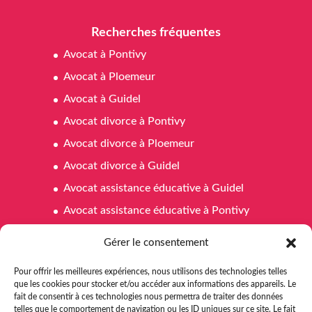
Recherches fréquentes
Avocat à Pontivy
Avocat à Ploemeur
Avocat à Guidel
Avocat divorce à Pontivy
Avocat divorce à Ploemeur
Avocat divorce à Guidel
Avocat assistance éducative à Guidel
Avocat assistance éducative à Pontivy
Avocat assistance éducative à Ploemeur
Gérer le consentement
Avocat affaires familiales à Pontivy
Pour offrir les meilleures expériences, nous utilisons des technologies telles
Avocat affaires familiales à Ploemeur
que les cookies pour stocker et/ou accéder aux informations des appareils. Le
fait de consentir à ces technologies nous permettra de traiter des données
Avocat affaires familiales à Guidel
telles que le comportement de navigation ou les ID uniques sur ce site. Le fait