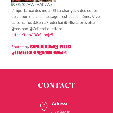
L’importance des mots. Si tu changes « des coups
de » pour « la », le message n’est pas le même. Vive
La Lorraine. @BernaFrederic6 @MissLaprevotte
@pasina6 @ZePereFouettard
https://t.co/i3OSupojz5
Source
by
🅰🅻🅱🅴🆁🆃🅾 🅻🅴🆇
@🅱🅰🆃🅳🅴🅻🅾🆁🅸🅴🅽🆃 ®
Adresse
3 rue Gabriel