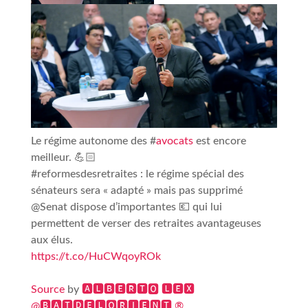
Le régime autonome des #
avocats
est encore
meilleur. 💪🏻
#reformesdesretraites : le régime spécial des
sénateurs sera « adapté » mais pas supprimé
@Senat dispose d’importantes 💶 qui lui
permettent de verser des retraites avantageuses
aux élus.
https://t.co/HuCWqoyROk
Source
by
🅰🅻🅱🅴🆁🆃🅾 🅻🅴🆇
@🅱🅰🆃🅳🅴🅻🅾🆁🅸🅴🅽🆃 ®