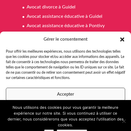
Avocat divorce à Guidel
Avocat assistance éducative à Guidel
Avocat assistance éducative à Pontivy
Avocat assistance éducative à Ploemeur
Gérer le consentement
Avocat affaires familiales à Pontivy
Pour offrir les meilleures expériences, nous utilisons des technologies telles
Avocat affaires familiales à Ploemeur
que les cookies pour stocker et/ou accéder aux informations des appareils. Le
fait de consentir à ces technologies nous permettra de traiter des données
Avocat affaires familiales à Guidel
telles que le comportement de navigation ou les ID uniques sur ce site. Le fait
Avocat aide juridictionnelle Pontivy
de ne pas consentir ou de retirer son consentement peut avoir un effet négatif
sur certaines caractéristiques et fonctions.
Avocat aide juridictionnelle à Ploemeur
Avocat aide juridictionnelle à Guidel
Accepter
Nous utilisons des cookies pour vous garantir la meilleure
Refuser
expérience sur notre site. Si vous continuez à utiliser ce
dernier, nous considérerons que vous acceptez l'utilisation des
Voir les préférences
cookies.
Développé par
e-Ness
,
création de site internet
et