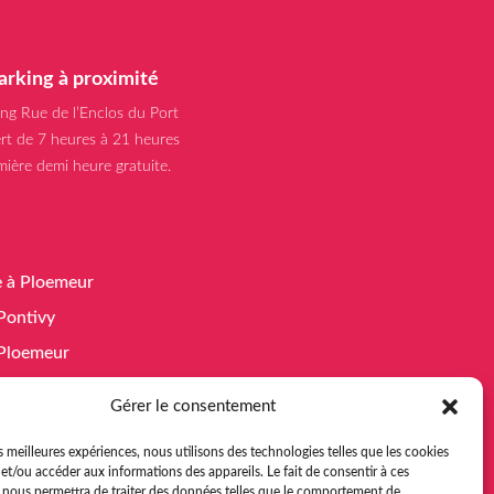
arking à proximité
ing Rue de l’Enclos du Port
rt de 7 heures à 21 heures
mière demi heure gratuite.
e à Ploemeur
 Pontivy
à Ploemeur
 Guidel
Gérer le consentement
 Pontivy
es meilleures expériences, nous utilisons des technologies telles que les cookies
e à Ploemeur
et/ou accéder aux informations des appareils. Le fait de consentir à ces
 à Guidel
 nous permettra de traiter des données telles que le comportement de