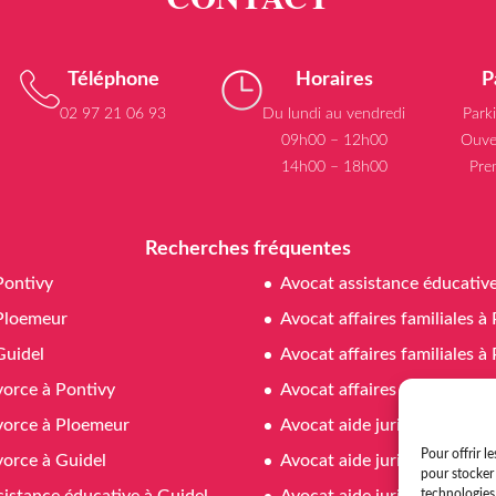
Téléphone
Horaires
P
02 97 21 06 93
Du lundi au vendredi
Park
09h00 – 12h00
Ouve
14h00 – 18h00
Pre
Recherches fréquentes
Pontivy
Avocat assistance éducativ
Ploemeur
Avocat affaires familiales à
Guidel
Avocat affaires familiales 
vorce à Pontivy
Avocat affaires familiales à
vorce à Ploemeur
Avocat aide juridictionnelle
Pour offrir l
vorce à Guidel
Avocat aide juridictionnell
pour stocker 
sistance éducative à Guidel
Avocat aide juridictionnelle
technologies