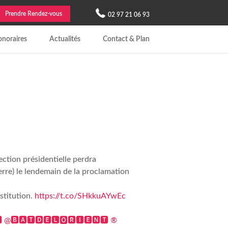
Prendre Rendez-vous
02 97 21 06 93
noraires
Actualités
Contact & Plan
ection présidentielle perdra
re) le lendemain de la proclamation
stitution.
https://t.co/SHkkuAYwEc
 @🅱🅰🆃🅳🅴🅻🅾🆁🅸🅴🅽🆃 ®