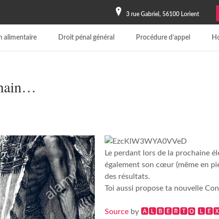
3 rue Gabriel, 56100 Lorient
 alimentaire
Droit pénal général
Procédure d’appel
Ho
chain…
Le perdant lors de la prochaine él
également son cœur (même en pier
des résultats.
Toi aussi propose ta nouvelle Con
Source
by
🅰🅻🅱🅴🆁🆃🅾 🅻🅴