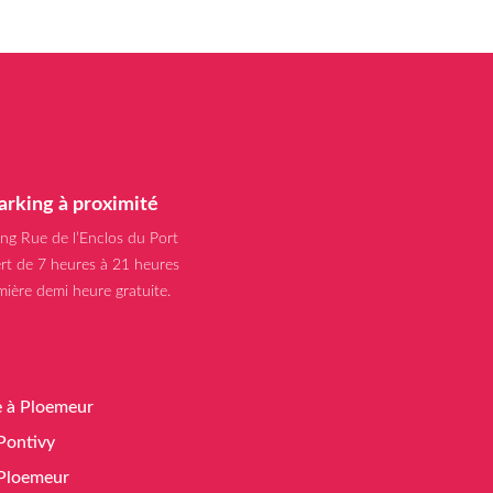
arking à proximité
ing Rue de l’Enclos du Port
rt de 7 heures à 21 heures
mière demi heure gratuite.
e à Ploemeur
 Pontivy
à Ploemeur