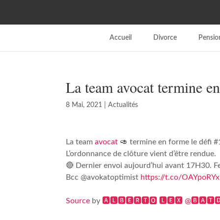
Accueil
Divorce
Pension
La team avocat termine e
8 Mai, 2021
|
Actualités
La team
avocat
🥑 termine en forme le déf
L’ordonnance de clôture vient d’être rendue.
🔴 Dernier envoi aujourd’hui avant 17H30. F
Bcc @avokatoptimist
https://t.co/OAYpoRY
Source
by
🅰🅻🅱🅴🆁🆃🅾 🅻🅴🆇 @🅱🅰🆃