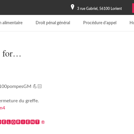
3 rue Gabriel, 56100 Lorient
 alimentaire
Droit pénal général
Procédure d’appel
Ho
n for…
i #100pompesGM 💪🏻
ermeture du greffe.
xn4
🅴🅻🅾🆁🅸🅴🅽🆃 ®