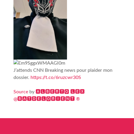
J’attends CNN Breaking news pour plaider mon
dossier.
https://t.co/6ruzcwr30S
Source
by
🅰🅻🅱🅴🆁🆃🅾 🅻🅴🆇
@🅱🅰🆃🅳🅴🅻🅾🆁🅸🅴🅽🆃 ®