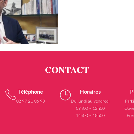
Téléphone
Horaires
P
02 97 21 06 93
Du lundi au vendredi
Park
09h00 – 12h00
Ouve
14h00 – 18h00
Pre