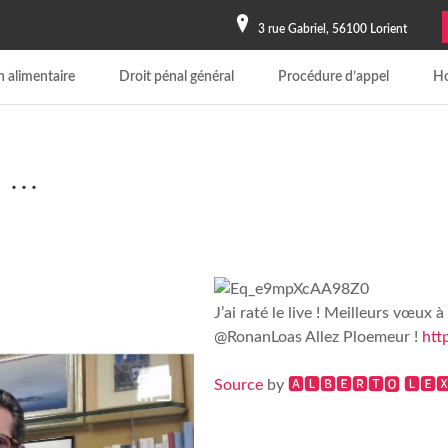
3 rue Gabriel, 56100 Lorient
 alimentaire
Droit pénal général
Procédure d’appel
Ho
rs …
J’ai raté le live ! Meilleurs vœux
@RonanLoas Allez Ploemeur !
htt
Source
by
🅰🅻🅱🅴🆁🆃🅾 🅻🅴