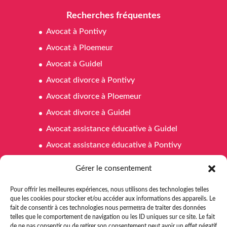
Recherches fréquentes
Avocat à Pontivy
Avocat à Ploemeur
Avocat à Guidel
Avocat divorce à Pontivy
Avocat divorce à Ploemeur
Avocat divorce à Guidel
Avocat assistance éducative à Guidel
Avocat assistance éducative à Pontivy
Avocat assistance éducative à Ploemeur
Gérer le consentement
Avocat affaires familiales à Pontivy
Pour offrir les meilleures expériences, nous utilisons des technologies telles
Avocat affaires familiales à Ploemeur
que les cookies pour stocker et/ou accéder aux informations des appareils. Le
fait de consentir à ces technologies nous permettra de traiter des données
Avocat affaires familiales à Guidel
telles que le comportement de navigation ou les ID uniques sur ce site. Le fait
Avocat aide juridictionnelle Pontivy
de ne pas consentir ou de retirer son consentement peut avoir un effet négatif