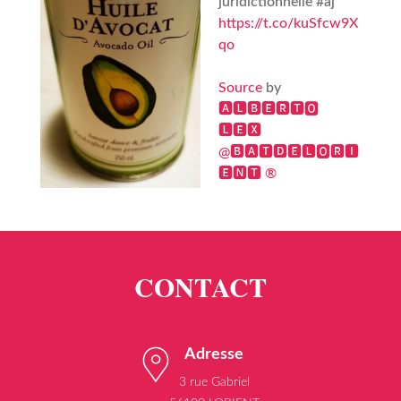
juridictionnelle #aj
https://t.co/kuSfcw9X
qo
Source
by
🅰🅻🅱🅴🆁🆃🅾
🅻🅴🆇
@🅱🅰🆃🅳🅴🅻🅾🆁🅸
🅴🅽🆃 ®
Adresse
3 rue Gabriel