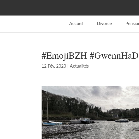
Accueil
Divorce
Pension
#EmojiBZH #GwennHa
12 Fév, 2020
|
Actualités