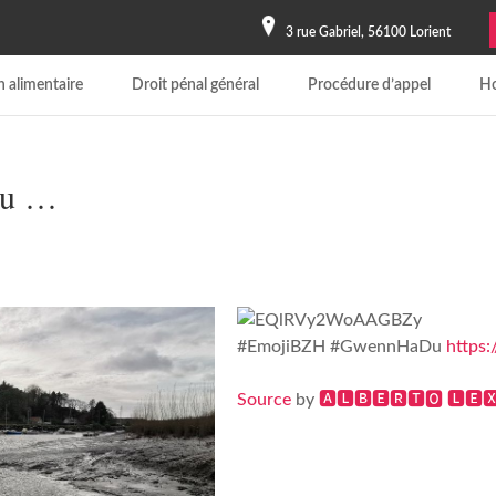
3 rue Gabriel, 56100 Lorient
 alimentaire
Droit pénal général
Procédure d’appel
Ho
Du …
#EmojiBZH #GwennHaDu
https
Source
by
🅰🅻🅱🅴🆁🆃🅾 🅻🅴