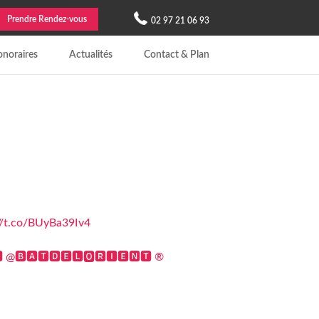
Prendre Rendez-vous
02 97 21 06 93
noraires
Actualités
Contact & Plan
://t.co/BUyBa39Iv4
 @🅱🅰🆃🅳🅴🅻🅾🆁🅸🅴🅽🆃 ®