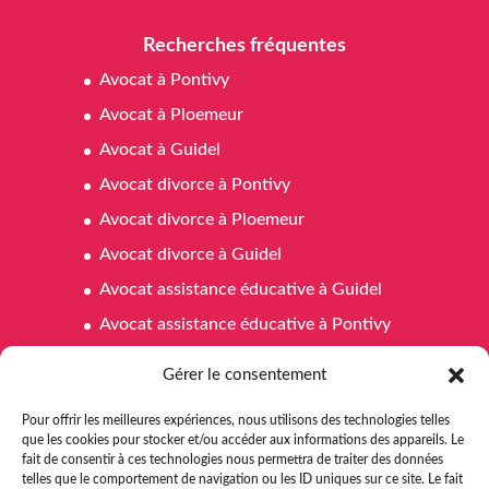
Recherches fréquentes
Avocat à Pontivy
Avocat à Ploemeur
Avocat à Guidel
Avocat divorce à Pontivy
Avocat divorce à Ploemeur
Avocat divorce à Guidel
Avocat assistance éducative à Guidel
Avocat assistance éducative à Pontivy
Avocat assistance éducative à Ploemeur
Gérer le consentement
Avocat affaires familiales à Pontivy
Pour offrir les meilleures expériences, nous utilisons des technologies telles
Avocat affaires familiales à Ploemeur
que les cookies pour stocker et/ou accéder aux informations des appareils. Le
fait de consentir à ces technologies nous permettra de traiter des données
Avocat affaires familiales à Guidel
telles que le comportement de navigation ou les ID uniques sur ce site. Le fait