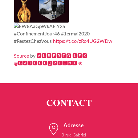
#ConfinementJour46 #1ermai2020
#RestezChezVous
https://t.co/zRo4UG2WDw
Source
by
🅰🅻🅱🅴🆁🆃🅾 🅻🅴🆇
@🅱🅰🆃🅳🅴🅻🅾🆁🅸🅴🅽🆃 ®
Adresse
3 rue Gabriel