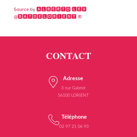
Source
by
🅰🅻🅱🅴🆁🆃🅾 🅻🅴🆇
@🅱🅰🆃🅳🅴🅻🅾🆁🅸🅴🅽🆃 ®
Adresse
3 rue Gabriel
56100 LORIENT
Téléphone
02 97 21 06 93