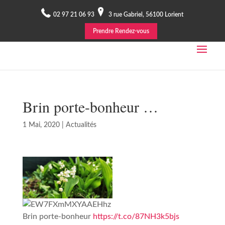
02 97 21 06 93
3 rue Gabriel, 56100 Lorient
Prendre Rendez-vous
Brin porte-bonheur …
1 Mai, 2020
|
Actualités
Brin porte-bonheur
https://t.co/87NH3k5bjs