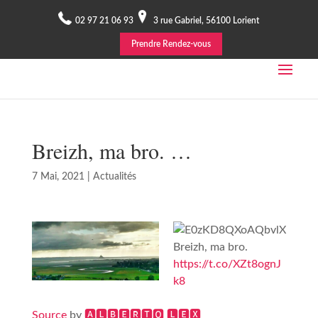
02 97 21 06 93
3 rue Gabriel, 56100 Lorient
Prendre Rendez-vous
Breizh, ma bro. …
7 Mai, 2021
|
Actualités
Breizh, ma bro.
https://t.co/XZt8ognJ
k8
Source
by
🅰🅻🅱🅴🆁🆃🅾 🅻🅴🆇