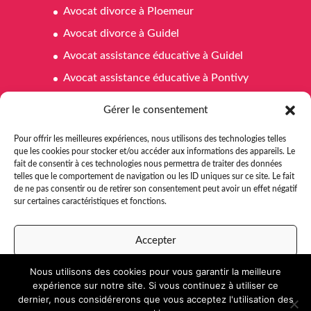
Avocat divorce à Ploemeur
Avocat divorce à Guidel
Avocat assistance éducative à Guidel
Avocat assistance éducative à Pontivy
Avocat assistance éducative à Ploemeur
Gérer le consentement
Avocat affaires familiales à Pontivy
Pour offrir les meilleures expériences, nous utilisons des technologies telles
Avocat affaires familiales à Ploemeur
que les cookies pour stocker et/ou accéder aux informations des appareils. Le
fait de consentir à ces technologies nous permettra de traiter des données
Avocat affaires familiales à Guidel
telles que le comportement de navigation ou les ID uniques sur ce site. Le fait
Avocat aide juridictionnelle Pontivy
de ne pas consentir ou de retirer son consentement peut avoir un effet négatif
sur certaines caractéristiques et fonctions.
Avocat aide juridictionnelle à Ploemeur
Avocat aide juridictionnelle à Guidel
Accepter
Nous utilisons des cookies pour vous garantir la meilleure
Refuser
expérience sur notre site. Si vous continuez à utiliser ce
dernier, nous considérerons que vous acceptez l'utilisation des
Voir les préférences