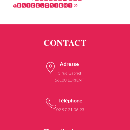
@🅱🅰🆃🅳🅴🅻🅾🆁🅸🅴🅽🆃 ®
Adresse
3 rue Gabriel
56100 LORIENT
Téléphone
02 97 21 06 93