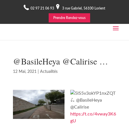
02 97 21 06 93
3 rue Gabriel, 56100 Lorient
Prendre Rendez-vous
@BasileHeya @Calirise …
12 Mai, 2021
|
Actualités
🛴 @BasileHeya
@Calirise
https://t.co/4vway3K6
gU