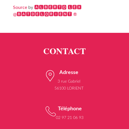
Source
by
🅰🅻🅱🅴🆁🆃🅾 🅻🅴🆇
@🅱🅰🆃🅳🅴🅻🅾🆁🅸🅴🅽🆃 ®
Adresse
3 rue Gabriel
56100 LORIENT
Téléphone
02 97 21 06 93