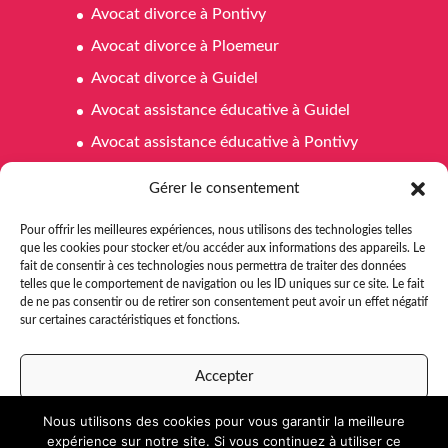
Avocat divorce à Pontivy
Avocat divorce à Ploemeur
Avocat divorce à Guidel
Avocat assistance éducative à Guidel
Avocat assistance éducative à Pontivy
Avocat assistance éducative à Ploemeur
Gérer le consentement
Avocat affaires familiales à Pontivy
Pour offrir les meilleures expériences, nous utilisons des technologies telles
Avocat affaires familiales à Ploemeur
que les cookies pour stocker et/ou accéder aux informations des appareils. Le
fait de consentir à ces technologies nous permettra de traiter des données
Avocat affaires familiales à Guidel
telles que le comportement de navigation ou les ID uniques sur ce site. Le fait
Avocat aide juridictionnelle Pontivy
de ne pas consentir ou de retirer son consentement peut avoir un effet négatif
sur certaines caractéristiques et fonctions.
Avocat aide juridictionnelle à Ploemeur
Avocat aide juridictionnelle à Guidel
Accepter
Nous utilisons des cookies pour vous garantir la meilleure
Refuser
expérience sur notre site. Si vous continuez à utiliser ce