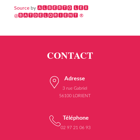
Source
by
🅰🅻🅱🅴🆁🆃🅾 🅻🅴🆇
@🅱🅰🆃🅳🅴🅻🅾🆁🅸🅴🅽🆃 ®
Adresse
3 rue Gabriel
56100 LORIENT
Téléphone
02 97 21 06 93