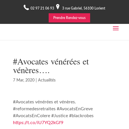
02 97 21 06 93
3 rue Gabriel, 56100 Lorient
Prendre Rendez-vous
#Avocates vénérées et
vénères….
7 Mar, 2020
|
Actualités
#Avocates vénérées et vénères.
#reformedesretraites #AvocatsEnGreve
#AvocatsEnColere #Justice #blackrobes
https://t.co/iU7YQ2kGf9