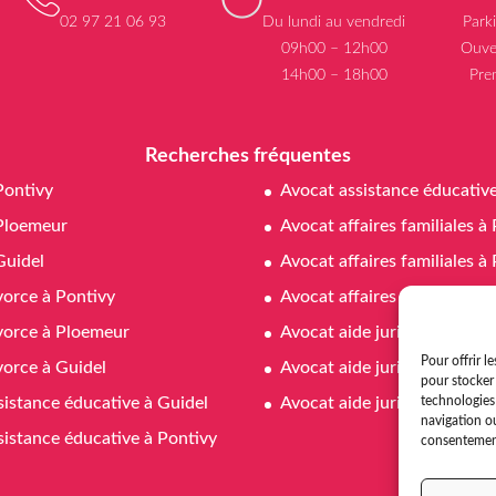
02 97 21 06 93
Du lundi au vendredi
Park
09h00 – 12h00
Ouve
14h00 – 18h00
Pre
Recherches fréquentes
Pontivy
Avocat assistance éducativ
Ploemeur
Avocat affaires familiales à
Guidel
Avocat affaires familiales 
vorce à Pontivy
Avocat affaires familiales à
vorce à Ploemeur
Avocat aide juridictionnelle
Pour offrir l
vorce à Guidel
Avocat aide juridictionnell
pour stocker 
technologies
sistance éducative à Guidel
Avocat aide juridictionnelle
navigation ou
sistance éducative à Pontivy
consentement 