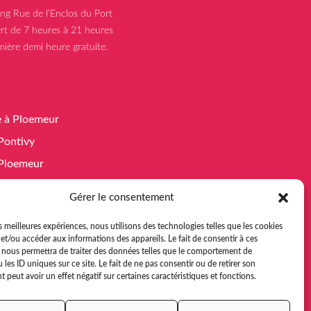
ing Rue de l’Enclos du Port
rt de 7 heures à 21 heures
mière demi heure gratuite.
e à Ploemeur
 Pontivy
à Ploemeur
 Guidel
Gérer le consentement
 Pontivy
es meilleures expériences, nous utilisons des technologies telles que les cookies
e à Ploemeur
et/ou accéder aux informations des appareils. Le fait de consentir à ces
 nous permettra de traiter des données telles que le comportement de
 à Guidel
 les ID uniques sur ce site. Le fait de ne pas consentir ou de retirer son
peut avoir un effet négatif sur certaines caractéristiques et fonctions.