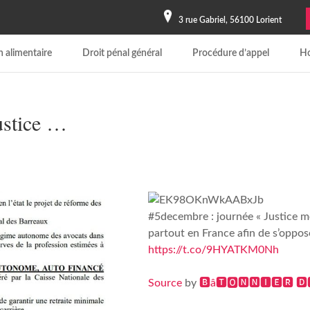
3 rue Gabriel, 56100 Lorient
 alimentaire
Droit pénal général
Procédure d’appel
Ho
ustice …
#5decembre : journée « Justice mo
partout en France afin de s’oppos
https://t.co/9HYATKM0Nh
Source
by
🅱â🆃🅾🅽🅽🅸🅴🆁 🅳