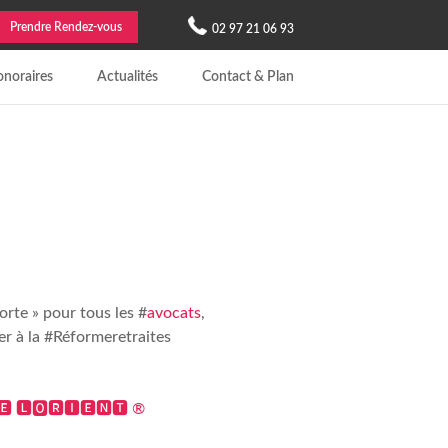
Prendre Rendez-vous
02 97 21 06 93
noraires
Actualités
Contact & Plan
rte » pour tous les #
avocats
,
er à la #Réformeretraites
🅴 🅻🅾🆁🅸🅴🅽🆃 ®