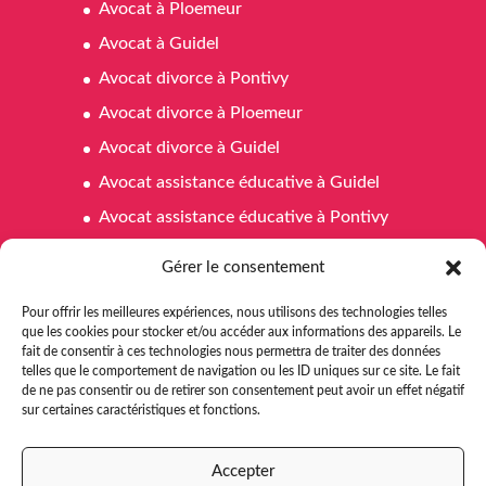
Avocat à Ploemeur
Avocat à Guidel
Avocat divorce à Pontivy
Avocat divorce à Ploemeur
Avocat divorce à Guidel
Avocat assistance éducative à Guidel
Avocat assistance éducative à Pontivy
Avocat assistance éducative à Ploemeur
Gérer le consentement
Avocat affaires familiales à Pontivy
Pour offrir les meilleures expériences, nous utilisons des technologies telles
Avocat affaires familiales à Ploemeur
que les cookies pour stocker et/ou accéder aux informations des appareils. Le
fait de consentir à ces technologies nous permettra de traiter des données
Avocat affaires familiales à Guidel
telles que le comportement de navigation ou les ID uniques sur ce site. Le fait
Avocat aide juridictionnelle Pontivy
de ne pas consentir ou de retirer son consentement peut avoir un effet négatif
sur certaines caractéristiques et fonctions.
Avocat aide juridictionnelle à Ploemeur
Avocat aide juridictionnelle à Guidel
Accepter