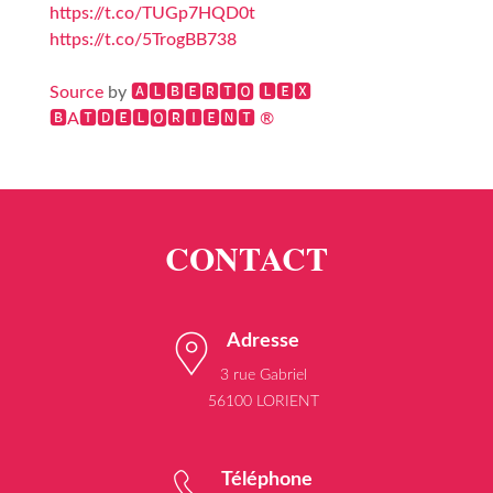
https://t.co/TUGp7HQD0t
https://t.co/5TrogBB738
Source
by
🅰🅻🅱🅴🆁🆃🅾 🅻🅴🆇
🅱A🆃🅳🅴🅻🅾🆁🅸🅴🅽🆃 ®
Adresse
3 rue Gabriel
56100 LORIENT
Téléphone