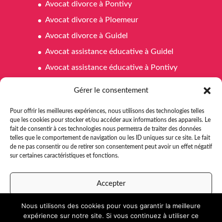
Avocat divorce à Pontivy
Avocat divorce à Ploemeur
Avocat divorce à Guidel
Avocat assistance éducative à Guidel
Avocat assistance éducative à Pontivy
Avocat assistance éducative à Ploemeur
Gérer le consentement
Avocat affaires familiales à Pontivy
Pour offrir les meilleures expériences, nous utilisons des technologies telles
Avocat affaires familiales à Ploemeur
que les cookies pour stocker et/ou accéder aux informations des appareils. Le
fait de consentir à ces technologies nous permettra de traiter des données
Avocat affaires familiales à Guidel
telles que le comportement de navigation ou les ID uniques sur ce site. Le fait
Avocat aide juridictionnelle Pontivy
de ne pas consentir ou de retirer son consentement peut avoir un effet négatif
sur certaines caractéristiques et fonctions.
Avocat aide juridictionnelle à Ploemeur
Avocat aide juridictionnelle à Guidel
Accepter
Nous utilisons des cookies pour vous garantir la meilleure
Refuser
expérience sur notre site. Si vous continuez à utiliser ce