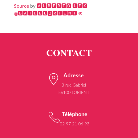
Source
by
🅰🅻🅱🅴🆁🆃🅾 🅻🅴🆇
@🅱🅰🆃🅳🅴🅻🅾🆁🅸🅴🅽🆃 ®
Adresse
3 rue Gabriel
56100 LORIENT
Téléphone
02 97 21 06 93