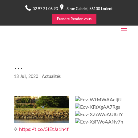
02 97 21 06 93
3 rue Gabriel, 56100 Lorient
Prendre Rendez-vous
…
13 Juil, 2020
|
Actualités
✈
https://t.co/5IEtJa1h4f