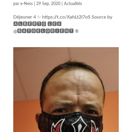
par
e-Ness
|
29 Sep, 2020
|
Actualités
Déjeuner 4 ✨ https://t.co/XahLt2l7oS Source by
🅰🅻🅱🅴🆁🆃🅾 🅻🅴🆇
@🅱🅰🆃🅳🅴🅻🅾🆁🅸🅴🅽🆃 ®