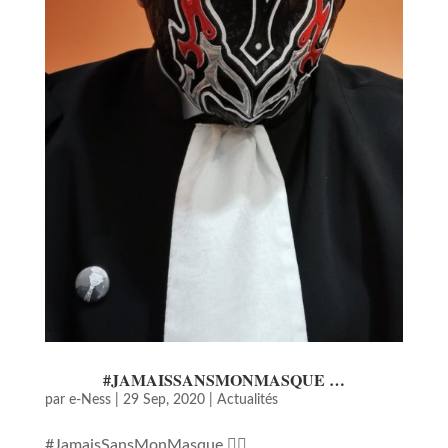
#JAMAISSANSMONMASQUE …
par
e-Ness
|
29 Sep, 2020
|
Actualités
#JamaisSansMonMasque 🤼‍♂️