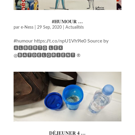
#HUMOUR …
par
e-Ness
|
29 Sep, 2020
|
Actualités
#humour https://t.co/npU1Vh9le0 Source by
🅰🅻🅱🅴🆁🆃🅾 🅻🅴🆇
@🅱🅰🆃🅳🅴🅻🅾🆁🅸🅴🅽🆃 ®
DÉJEUNER 4 …