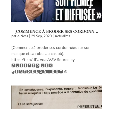
[COMMENCE À BRODER SES CORDONN…
par
e-Ness
|
29 Sep, 2020
|
Actualités
[Commence à broder ses cordonnées sur son
masque et sa robe, au cas où].
https://t.co/uTUVdavV3V Source by
🅰🅻🅱🅴🆁🆃🅾 🅻🅴🆇
@🅱🅰🆃🅳🅴🅻🅾🆁🅸🅴🅽🆃 ®