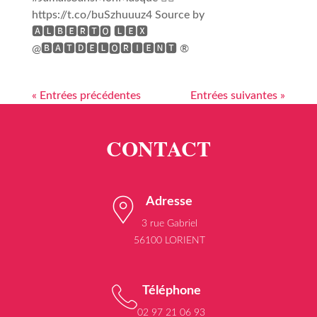
https://t.co/buSzhuuuz4 Source by
🅰🅻🅱🅴🆁🆃🅾 🅻🅴🆇
@🅱🅰🆃🅳🅴🅻🅾🆁🅸🅴🅽🆃 ®
« Entrées précédentes
Entrées suivantes »
Adresse
3 rue Gabriel
56100 LORIENT
Téléphone
02 97 21 06 93