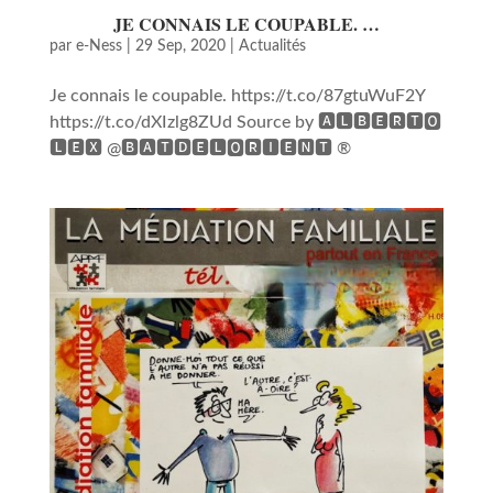
JE CONNAIS LE COUPABLE. …
par
e-Ness
|
29 Sep, 2020
|
Actualités
Je connais le coupable. https://t.co/87gtuWuF2Y
https://t.co/dXIzlg8ZUd Source by 🅰🅻🅱🅴🆁🆃🅾
🅻🅴🆇 @🅱🅰🆃🅳🅴🅻🅾🆁🅸🅴🅽🆃 ®