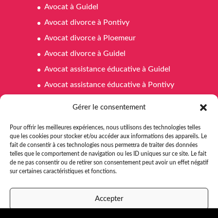
Avocat à Guidel
Avocat divorce à Pontivy
Avocat divorce à Ploemeur
Avocat divorce à Guidel
Avocat assistance éducative à Guidel
Avocat assistance éducative à Pontivy
Avocat assistance éducative à Ploemeur
Gérer le consentement
Avocat affaires familiales à Pontivy
Pour offrir les meilleures expériences, nous utilisons des technologies telles
Avocat affaires familiales à Ploemeur
que les cookies pour stocker et/ou accéder aux informations des appareils. Le
fait de consentir à ces technologies nous permettra de traiter des données
Avocat affaires familiales à Guidel
telles que le comportement de navigation ou les ID uniques sur ce site. Le fait
Avocat aide juridictionnelle Pontivy
de ne pas consentir ou de retirer son consentement peut avoir un effet négatif
sur certaines caractéristiques et fonctions.
Avocat aide juridictionnelle à Ploemeur
Avocat aide juridictionnelle à Guidel
Accepter