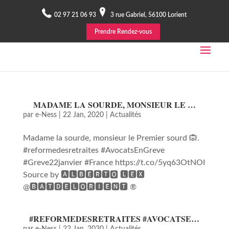
02 97 21 06 93
3 rue Gabriel, 56100 Lorient
Prendre Rendez-vous
MADAME LA SOURDE, MONSIEUR LE …
par
e-Ness
|
22 Jan, 2020
|
Actualités
Madame la sourde, monsieur le Premier sourd 🙉.
#reformedesretraites #AvocatsEnGreve
#Greve22janvier #France https://t.co/5yq63OtNOI
Source by 🅰🅻🅱🅴🆁🆃🅾 🅻🅴🆇
@🅱🅰🆃🅳🅴🅻🅾🆁🅸🅴🅽🆃 ®
#REFORMEDESRETRAITES #AVOCATSE…