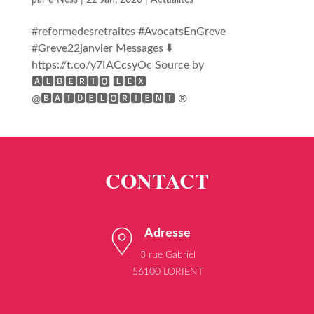
par
e-Ness
|
22 Jan, 2020
|
Actualités
#reformedesretraites #AvocatsEnGreve
#Greve22janvier Messages ⬇️
https://t.co/y7IACcsyOc Source by
🅰🅻🅱🅴🆁🆃🅾 🅻🅴🆇
@🅱🅰🆃🅳🅴🅻🅾🆁🅸🅴🅽🆃 ®
Adresse
3 rue Gabriel
56100 LORIENT