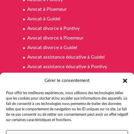
Avocat à Ploemeur
Avocat à Guidel
Avocat divorce à Pontivy
Avocat divorce à Ploemeur
Avocat divorce à Guidel
Avocat assistance éducative à Guidel
Avocat assistance éducative à Pontivy
Avocat assistance éducative à Ploemeur
Gérer le consentement
Avocat affaires familiales à Pontivy
Pour offrir les meilleures expériences, nous utilisons des technologies telles
Avocat affaires familiales à Ploemeur
que les cookies pour stocker et/ou accéder aux informations des appareils. Le
fait de consentir à ces technologies nous permettra de traiter des données
Avocat affaires familiales à Guidel
telles que le comportement de navigation ou les ID uniques sur ce site. Le fait
Avocat aide juridictionnelle Pontivy
de ne pas consentir ou de retirer son consentement peut avoir un effet négatif
sur certaines caractéristiques et fonctions.
Avocat aide juridictionnelle à Ploemeur
Avocat aide juridictionnelle à Guidel