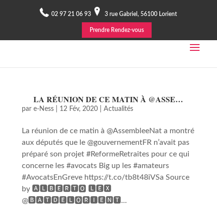
02 97 21 06 93
3 rue Gabriel, 56100 Lorient
Prendre Rendez-vous
LA RÉUNION DE CE MATIN À @ASSE…
par
e-Ness
|
12 Fév, 2020
|
Actualités
La réunion de ce matin à @AssembleeNat a montré
aux députés que le @gouvernementFR n’avait pas
préparé son projet #ReformeRetraites pour ce qui
concerne les #avocats Big up les #amateurs
#AvocatsEnGreve https://t.co/tb8t48iVSa Source
by 🅰🅻🅱🅴🆁🆃🅾 🅻🅴🆇
@🅱🅰🆃🅳🅴🅻🅾🆁🅸🅴🅽🆃...