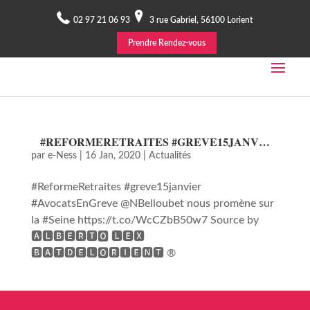
02 97 21 06 93
3 rue Gabriel, 56100 Lorient
Prendre Rendez-vous
#REFORMERETRAITES #GREVE15JANV…
par
e-Ness
|
16 Jan, 2020
|
Actualités
#ReformeRetraites #greve15janvier
#AvocatsEnGreve @NBelloubet nous promène sur
la #Seine https://t.co/WcCZbB50w7 Source by
🅰🅻🅱🅴🆁🆃🅾 🅻🅴🆇
🅱🅰🆃🅳🅴🅻🅾🆁🅸🅴🅽🆃 ®