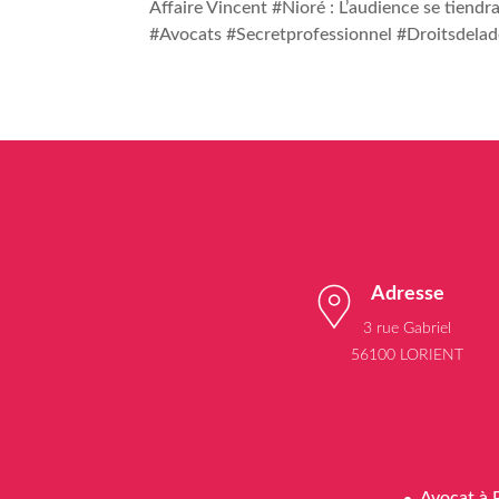
Affaire Vincent #Nioré : L’audience se tiendr
#Avocats #Secretprofessionnel #Droitsdelad
Adresse
3 rue Gabriel
56100 LORIENT
Avocat à 