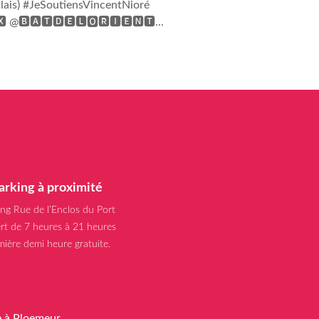
Palais) #JeSoutiensVincentNioré
🆇 @🅱🅰🆃🅳🅴🅻🅾🆁🅸🅴🅽🆃...
arking à proximité
ing Rue de l’Enclos du Port
rt de 7 heures à 21 heures
mière demi heure gratuite.
e à Ploemeur