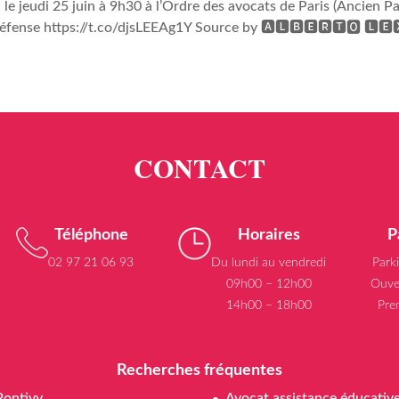
a le jeudi 25 juin à 9h30 à l’Ordre des avocats de Paris (Ancien 
éfense https://t.co/djsLEEAg1Y Source by 🅰🅻🅱🅴🆁🆃🅾 🅻🅴
Téléphone
Horaires
P
02 97 21 06 93
Du lundi au vendredi
Park
09h00 – 12h00
Ouve
14h00 – 18h00
Pre
Recherches fréquentes
Pontivy
Avocat assistance éducativ